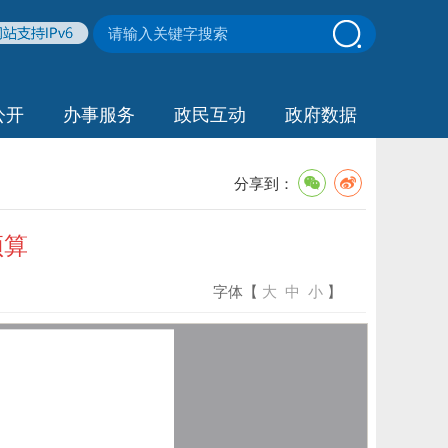
公开
办事服务
政民互动
政府数据
分享到：
预算
字体【
大
中
小
】