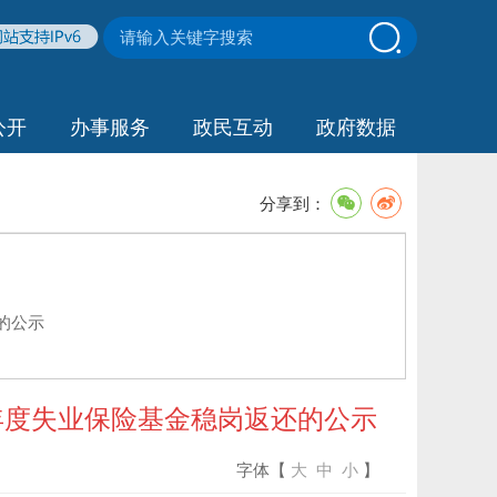
公开
办事服务
政民互动
政府数据
分享到：
的公示
年度失业保险基金稳岗返还的公示
字体【
大
中
小
】