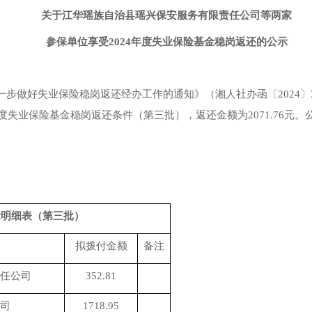
关于
江华瑶族自治县瑶兴保安服务有限责任公司
等
两
家
参保单位享受
202
4
年度失业保险基金稳岗返还的公示
一步
做好失业保险
稳岗返还经办工作
的通知》（湘人社办函〔
202
4
〕
度失业保险基金稳岗返还条件（第
三
批），返还金额为
2071.76
元。
示明细表（第三批）
拟拨付金额
备注
任公司
352.81
司
1718.95