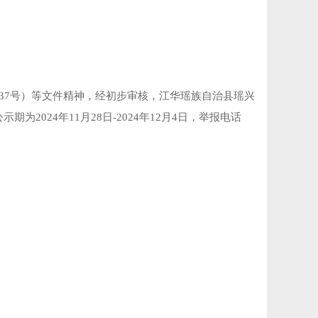
37
号）
等
文件精神
，经初步审核，
江华瑶族自治县瑶兴
公示期为
202
4
年
11
月
28
日
-202
4
年
12
月
4
日，举报电话