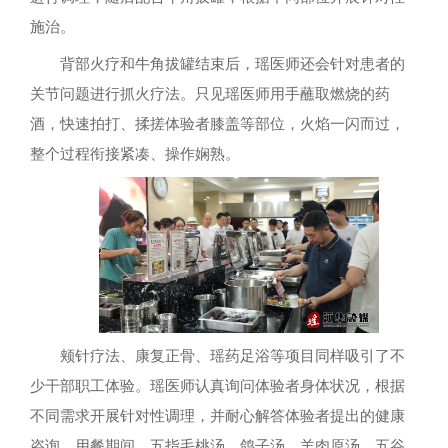
施治。
背部火疗和牛角拔罐结束后，瑶医师还会针对患者的
关节问题进行抓火疗法。只见瑶医师用手蘸取燃烧的药
酒，快速拍打、揉搓体验者膝盖等部位，火焰一闪而过，
整个过程衔接紧凑、操作娴熟。
颊针疗法、康复正骨、瑶药足浴等项目同样吸引了不
少干部职工体验。瑶医师认真询问体验者身体状况，根据
不同需求开展针对性调理，并耐心解答体验者提出的健康
咨询。用餐期间，五指毛桃汤、鸽子汤、羊肉原汤、五谷