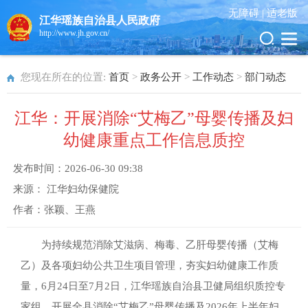
无障碍 |
适老版
江华瑶族自治县人民政府
http://www.jh.gov.cn/
您现在所在的位置:
首页
>
政务公开
>
工作动态
>
部门动态
江华：开展消除“艾梅乙”母婴传播及妇
幼健康重点工作信息质控
发布时间：
2026-06-30 09:38
来源：
江华妇幼保健院
作者：
张颖、王燕
为持续规范消除艾滋病、梅毒、乙肝母婴传播（艾梅
乙）及各项妇幼公共卫生项目管理，夯实妇幼健康工作质
量，6月24日至7月2日，江华瑶族自治县卫健局组织质控专
家组，开展全县消除“艾梅乙”母婴传播及2026年上半年妇