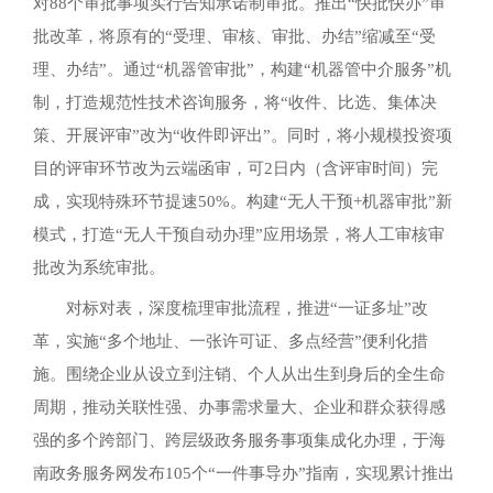
对88个审批事项实行告知承诺制审批。推出“快批快办”审
批改革，将原有的“受理、审核、审批、办结”缩减至“受
理、办结”。通过“机器管审批”，构建“机器管中介服务”机
制，打造规范性技术咨询服务，将“收件、比选、集体决
策、开展评审”改为“收件即评出”。同时，将小规模投资项
目的评审环节改为云端函审，可2日内（含评审时间）完
成，实现特殊环节提速50%。构建“无人干预+机器审批”新
模式，打造“无人干预自动办理”应用场景，将人工审核审
批改为系统审批。
对标对表，深度梳理审批流程，推进“一证多址”改
革，实施“多个地址、一张许可证、多点经营”便利化措
施。围绕企业从设立到注销、个人从出生到身后的全生命
周期，推动关联性强、办事需求量大、企业和群众获得感
强的多个跨部门、跨层级政务服务事项集成化办理，于海
南政务服务网发布105个“一件事导办”指南，实现累计推出