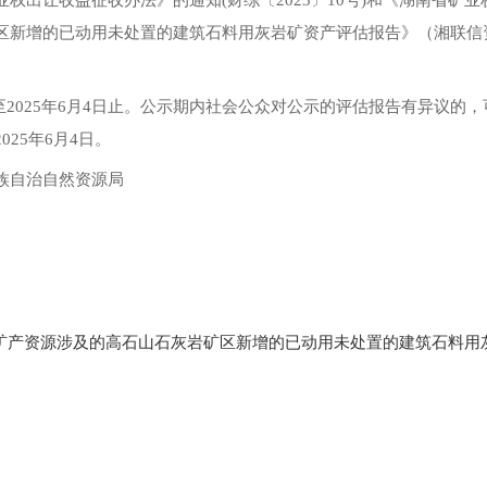
权出让收益征收办法》的通知(财综〔2023〕10号)和《湖南省矿
新增的已动用未处置的建筑石料用灰岩矿资产评估报告》（湘联信资评报
至2025年6月4日止
。
公示期内社会公众对公示的评估报告有异议的
，
25年6月4日
。
族自治自然资源局
矿产资源涉及的高石山石灰岩矿区新增的已动用未处置的建筑石料用