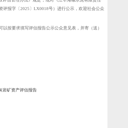
业权评估管理办法》规定
，
现对《江华海螺水泥有限责任
字〔2025〕LX0018号）进行公示
，
欢迎社会公众
可以按要求填写评估报告公示公众意见表
，
并寄（送）
灰岩矿资产评估报告