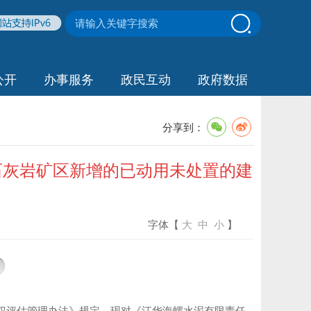
公开
办事服务
政民互动
政府数据
分享到：
石灰岩矿区新增的已动用未处置的建
字体【
大
中
小
】